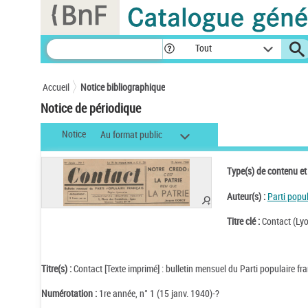
Panneau de gestion des cookies
Tout
Accueil
Notice bibliographique
Notice de périodique
Notice
Au format public
Type(s) de contenu et
Auteur(s) :
Parti popu
Titre clé :
Contact (Ly
Titre(s) :
Contact [Texte imprimé] : bulletin mensuel du Parti populaire fr
Numérotation :
1re année, n° 1 (15 janv. 1940)-?