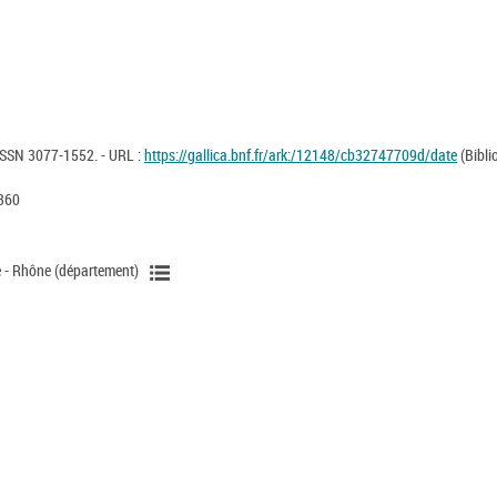
 ISSN 3077-1552. - URL :
https://gallica.bnf.fr/ark:/12148/cb32747709d/date
(Bibli
360
e - Rhône (département)