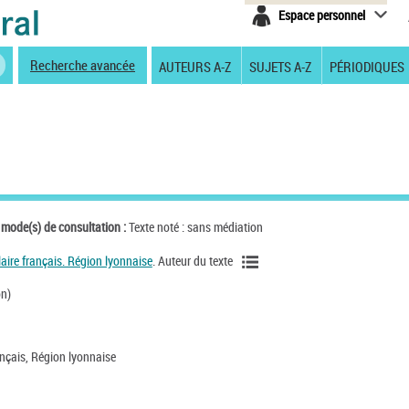
Espace personnel
Recherche avancée
AUTEURS A-Z
SUJETS A-Z
PÉRIODIQUES
 mode(s) de consultation :
Texte noté : sans médiation
laire français. Région lyonnaise
. Auteur du texte
on)
ançais, Région lyonnaise