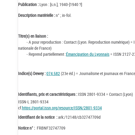
Publication :
Lyon : [s.n.], 1940-[1940 ?]
Description matérielle :
n° ; in-fol.
Titre(s) en liaison :
- A pour reproduction : Contact (Lyon. Reproduction numérique) =
nationale de France)
- Reprend partiellement :
Émancipation du Lyonnais
= ISSN 2127-2
Indice(s) Dewey :
074.582
(23e éd.) = Journalisme et journaux en Franc
Identifiants, prix et caractéristiques :
ISSN 2801-9334 = Contact (Lyon)
ISSN-L 2801-9334
cf.
https://portal.issn.org/resource/ISSN/2801-9334
Identifiant de la notice :
ark:/12148/cb32747709d
Notice n° :
FRBNF32747709