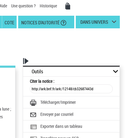
Aide
Une question ?
Historique
DANS UNIVERS
COTE
NOTICES D'AUTORITÉ
Outils
Citer
la notice :
Télécharger/Imprimer
 lune ;
Envoyer par courriel
es
Exporter dans un tableau