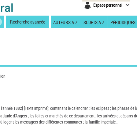
Espace personnel
Recherche avancée
AUTEURS A-Z
SUJETS A-Z
PÉRIODIQUES
tion
'année 1882] [Texte imprimé]; contenant le calendrier ; les eclipses ; les phases de la
a latitude d'Angers ; les foires et marchés de ce département ; les arrivées et départs d
où logent les messagers des différentes communes ; la famille impériale...