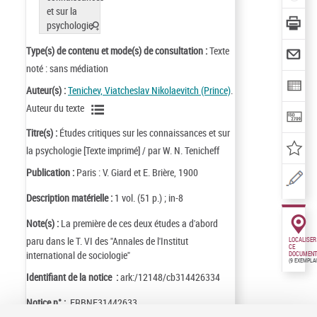
Type(s) de contenu et mode(s) de consultation :
Texte
noté : sans médiation
Auteur(s) :
Tenichev, Viatcheslav Nikolaevitch (Prince)
.
Auteur du texte
Titre(s) :
Études critiques sur les connaissances et sur
la psychologie [Texte imprimé] / par W. N. Tenicheff
Publication :
Paris : V. Giard et E. Brière, 1900
Description matérielle :
1 vol. (51 p.) ; in-8
Note(s) :
La première de ces deux études a d'abord
paru dans le T. VI des "Annales de l'Institut
LOCALISER
CE
international de sociologie"
DOCUMENT
(9 EXEMPLA
Identifiant de la notice :
ark:/12148/cb314426334
Notice n° :
FRBNF31442633