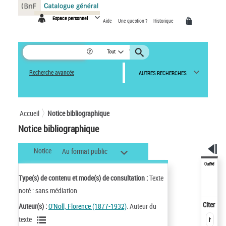
Panneau de gestion des cookies
Espace personnel
Aide
Une question ?
Historique
Tout
Recherche avancée
AUTRES RECHERCHES
Accueil
Notice bibliographique
Notice bibliographique
Notice
Au format public
Outils
Type(s) de contenu et mode(s) de consultation :
Texte
noté : sans médiation
Citer
Auteur(s) :
O'Noll, Florence (1877-1932)
. Auteur du
texte