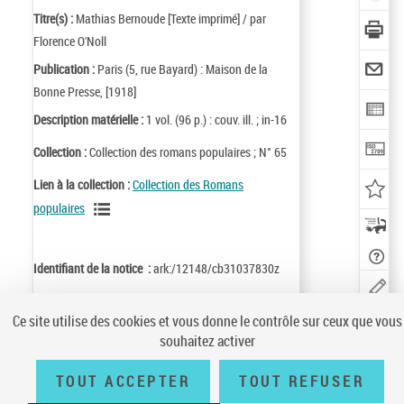
Titre(s) :
Mathias Bernoude [Texte imprimé] / par
Florence O'Noll
Publication :
Paris (5, rue Bayard) : Maison de la
Bonne Presse, [1918]
Description matérielle :
1 vol. (96 p.) : couv. ill. ; in-16
Collection :
Collection des romans populaires ; N° 65
Lien à la collection :
Collection des Romans
populaires
Identifiant de la notice :
ark:/12148/cb31037830z
Notice n° :
FRBNF31037830
Ce site utilise des cookies et vous donne le contrôle sur ceux que vous
souhaitez activer
LOCALISER
CE
TOUT ACCEPTER
TOUT REFUSER
DOCUMENT
(1 EXEMPLA