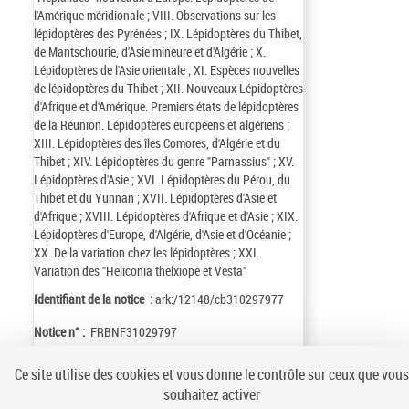
l'Amérique méridionale ; VIII. Observations sur les
lépidoptères des Pyrénées ; IX. Lépidoptères du Thibet,
de Mantschourie, d'Asie mineure et d'Algérie ; X.
Lépidoptères de l'Asie orientale ; XI. Espèces nouvelles
de lépidoptères du Thibet ; XII. Nouveaux Lépidoptères
d'Afrique et d'Amérique. Premiers états de lépidoptères
de la Réunion. Lépidoptères européens et algériens ;
XIII. Lépidoptères des îles Comores, d'Algérie et du
Thibet ; XIV. Lépidoptères du genre "Parnassius" ; XV.
Lépidoptères d'Asie ; XVI. Lépidoptères du Pérou, du
Thibet et du Yunnan ; XVII. Lépidoptères d'Asie et
d'Afrique ; XVIII. Lépidoptères d'Afrique et d'Asie ; XIX.
Lépidoptères d'Europe, d'Algérie, d'Asie et d'Océanie ;
XX. De la variation chez les lépidoptères ; XXI.
Variation des "Heliconia thelxiope et Vesta"
Identifiant de la notice :
ark:/12148/cb310297977
Notice n° :
FRBNF31029797
Ce site utilise des cookies et vous donne le contrôle sur ceux que vous
souhaitez activer