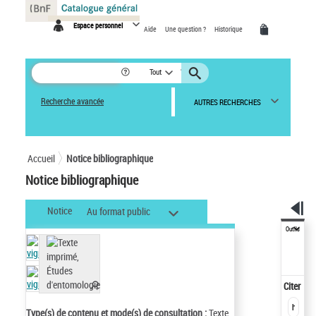
Panneau de gestion des cookies
Espace personnel
Aide
Une question ?
Historique
Tout
Recherche avancée
AUTRES RECHERCHES
Accueil
Notice bibliographique
Notice bibliographique
Notice
Au format public
Outils
Citer
Type(s) de contenu et mode(s) de consultation :
Texte