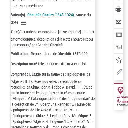
noté : sans médiation
Auteur(s) :
Oberthür, Charles (1845-1924)
. Auteur du
texte
Titre(s) :
Études d'entomologie [Texte imprimé]. Faunes
entomologiques, descriptions d'insectes nouveaux ou
peu connus / par Charles Oberthür
Publication :
Rennes : impr. de Oberthür, 1876-190
Description matérielle :
21 fasc. : ill. ; in-4 et in-fol.
Comprend :
I. Étude sur la faune des lépidoptères de
l'Algérie ; II. Espèces nouvelles de lépidoptères,
recueillies en Chine, par M. l'abbé A. David. ; III. Étude
sur la faune des lépidoptères de la côte orientale
LOCALISER
d'Afrique ; IV. Catalogue raisonné des "Papilionidae" de
CE
DOCUMENT
la collection de Ch. Oberthür à Rennes ; V. Faune des
(5 EXEMPLA
lépidoptères de l'île Askold. 1re partie ; VI. 1.
Lépidoptères de Chine. 2. Lépidoptères d'Amérique. 3.
Lépidoptères d'Algérie. 4. Le genre "Ecpantheria" ; VII.
"Hepialides" nouveaux d'Europe. Lépidoptères de