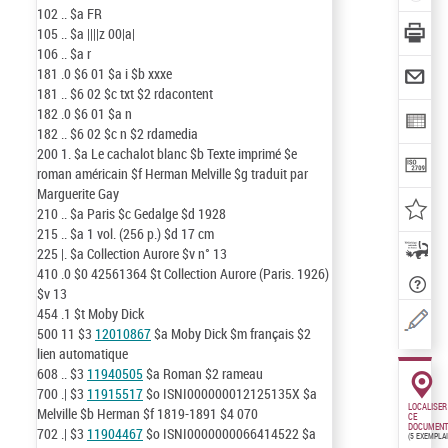
102
..
$a
FR
105
..
$a
||||z 00|a|
106
..
$a
r
181
.0
$6
01
$a
i
$b
xxxe
181
..
$6
02
$c
txt
$2
rdacontent
182
.0
$6
01
$a
n
182
..
$6
02
$c
n
$2
rdamedia
200
1.
$a
Le cachalot blanc
$b
Texte imprimé
$e
roman américain
$f
Herman Melville
$g
traduit par
Marguerite Gay
210
..
$a
Paris
$c
Gedalge
$d
1928
215
..
$a
1 vol. (256 p.)
$d
17 cm
225
|.
$a
Collection Aurore
$v
n° 13
410
.0
$0
42561364
$t
Collection Aurore (Paris. 1926)
$v
13
454
.1
$t
Moby Dick
500
11
$3
12010867
$a
Moby Dick
$m
français
$2
lien automatique
608
..
$3
11940505
$a
Roman
$2
rameau
700
.|
$3
11915517
$o
ISNI000000012125135X
$a
LOCALISER
Melville
$b
Herman
$f
1819-1891
$4
070
CE
DOCUMENT
702
.|
$3
11904467
$o
ISNI0000000066414522
$a
(5 EXEMPLA