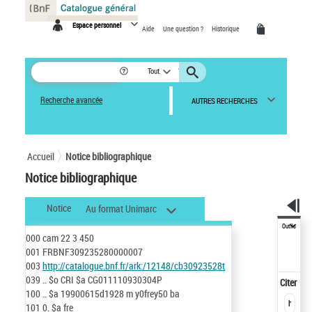
Panneau de gestion des cookies
Espace personnel
Aide
Une question ?
Historique
Tout
Recherche avancée
AUTRES RECHERCHES
Accueil
Notice bibliographique
Notice bibliographique
Notice
Au format Unimarc
Outils
000
cam 22 3 450
001
FRBNF309235280000007
003
http://catalogue.bnf.fr/ark:/12148/cb30923528t
039
..
$o
CRI
$a
CG011110930304P
Citer
100
..
$a
19900615d1928 m y0frey50 ba
101
0.
$a
fre