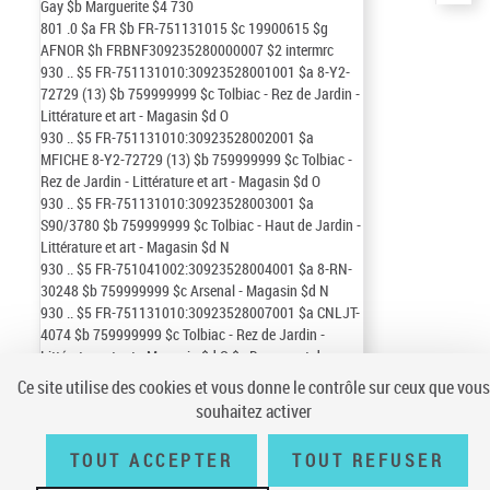
Gay
$b
Marguerite
$4
730
801
.0
$a
FR
$b
FR-751131015
$c
19900615
$g
AFNOR
$h
FRBNF309235280000007
$2
intermrc
930
..
$5
FR-751131010:30923528001001
$a
8-Y2-
72729 (13)
$b
759999999
$c
Tolbiac - Rez de Jardin -
Littérature et art - Magasin
$d
O
930
..
$5
FR-751131010:30923528002001
$a
MFICHE 8-Y2-72729 (13)
$b
759999999
$c
Tolbiac -
Rez de Jardin - Littérature et art - Magasin
$d
O
930
..
$5
FR-751131010:30923528003001
$a
S90/3780
$b
759999999
$c
Tolbiac - Haut de Jardin -
Littérature et art - Magasin
$d
N
930
..
$5
FR-751041002:30923528004001
$a
8-RN-
30248
$b
759999999
$c
Arsenal - Magasin
$d
N
930
..
$5
FR-751131010:30923528007001
$a
CNLJT-
4074
$b
759999999
$c
Tolbiac - Rez de Jardin -
Littérature et art - Magasin
$d
O
$v
Document de
réserve
Ce site utilise des cookies et vous donne le contrôle sur ceux que vous
souhaitez activer
TOUT ACCEPTER
TOUT REFUSER
Conditions générales d'utilisation
|
A propos
|
Plan du site
|
Écrire à la
BnF
|
Accessibilité (non conforme)
|
V 23.1.0