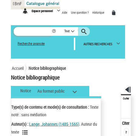
Panneau de gestion des cookies
Espace personnel
Aide
Une question ?
Historique
Tout
Recherche avancée
AUTRES RECHERCHES
Accueil
Notice bibliographique
Notice bibliographique
Notice
Au format public
Outils
Type(s) de contenu et mode(s) de consultation :
Texte
noté : sans médiation
Citer
Auteur(s) :
Lange, Johannes (1485-1565)
. Auteur du
texte