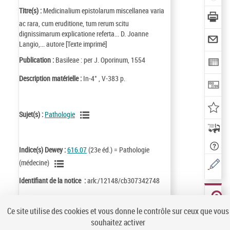
Titre(s) :
Medicinalium epistolarum miscellanea varia
ac rara, cum eruditione, tum rerum scitu
dignissimarum explicatione referta... D. Joanne
Langio,... autore [Texte imprimé]
Publication :
Basileae : per J. Oporinum, 1554
Description matérielle :
In-4° , V-383 p.
Sujet(s) :
Pathologie
Indice(s) Dewey :
616.07
(23e éd.) = Pathologie
(médecine)
Identifiant de la notice :
ark:/12148/cb307342748
Notice n° :
FRBNF30734274
Ce site utilise des cookies et vous donne le contrôle sur ceux que vous
LOCALISER
CE
DOCUMENT
souhaitez activer
(1 EXEMPLA