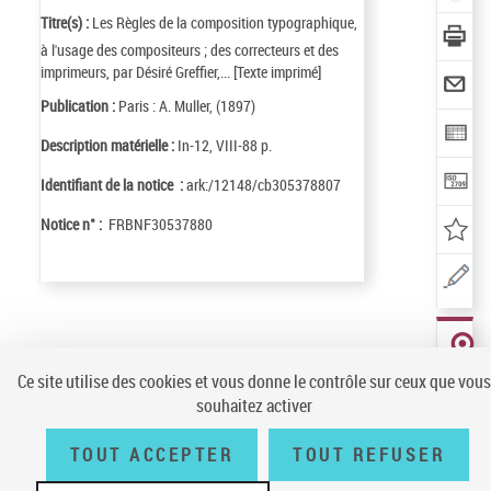
Titre(s) :
Les Règles de la composition typographique,
à l'usage des compositeurs ; des correcteurs et des
imprimeurs, par Désiré Greffier,... [Texte imprimé]
Publication :
Paris : A. Muller, (1897)
Description matérielle :
In-12, VIII-88 p.
Identifiant de la notice :
ark:/12148/cb305378807
Notice n° :
FRBNF30537880
Conditions générales d'utilisation
|
A propos
|
Plan du site
|
Écrire à la
BnF
|
Accessibilité (non conforme)
|
V 23.1.0
LOCALISER
Ce site utilise des cookies et vous donne le contrôle sur ceux que vous
CE
DOCUMENT
souhaitez activer
(6 EXEMPLA
TOUT ACCEPTER
TOUT REFUSER