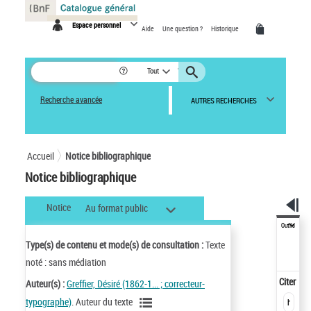
Panneau de gestion des cookies
Espace personnel
Aide
Une question ?
Historique
Tout
Recherche avancée
AUTRES RECHERCHES
Accueil
Notice bibliographique
Notice bibliographique
Notice
Au format public
Outils
Type(s) de contenu et mode(s) de consultation :
Texte
noté : sans médiation
Citer
Auteur(s) :
Greffier, Désiré (1862-1... ; correcteur-
typographe)
. Auteur du texte