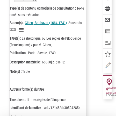
Type(s) de contenu et mode(s) de consultation :
Texte
noté : sans médiation
Auteur(s) :
Gibert, Balthazar (1664-1741)
. Auteur du
texte
Titre(s) :
La rhétorique, ou Les règles de l'éloquence
[Texte imprimé] / par M. Gibert,...
Publication :
Paris : Savoie, 1749
Description matérielle :
650-[8] p. ; in-12
Note(s) :
Table
LOCALISER
Autre(s) forme(s) du titre :
CE
DOCUMENT
(2 EXEMPLA
Titre alternatif : Les règles de l'éloquence
Identifiant de la notice :
ark:/12148/cb30504285z