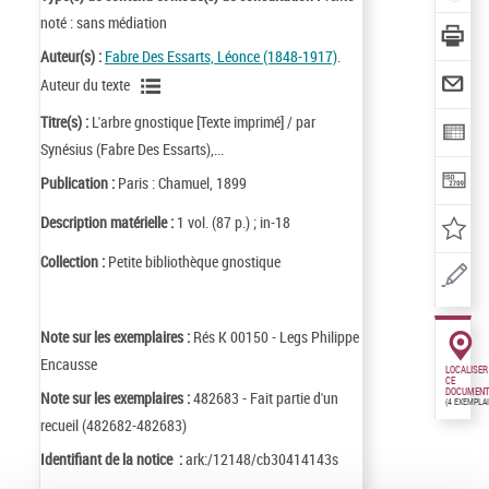
noté : sans médiation
Auteur(s) :
Fabre Des Essarts, Léonce (1848-1917)
.
Auteur du texte
Titre(s) :
L'arbre gnostique [Texte imprimé] / par
Synésius (Fabre Des Essarts),...
Publication :
Paris : Chamuel, 1899
Description matérielle :
1 vol. (87 p.) ; in-18
Collection :
Petite bibliothèque gnostique
Note sur les exemplaires :
Rés K 00150 - Legs Philippe
Encausse
LOCALISER
CE
DOCUMENT
Note sur les exemplaires :
482683 - Fait partie d'un
(4 EXEMPLA
recueil (482682-482683)
Identifiant de la notice :
ark:/12148/cb30414143s