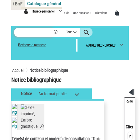
Panneau de gestion des cookies
Espace personnel
Aide
Une question ?
Historique
Tout
Recherche avancée
AUTRES RECHERCHES
Accueil
Notice bibliographique
Notice bibliographique
Notice
Au format public
Outils
Citer
Type(s) de contenu et mode(s) de consultation :
Texte