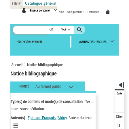
Panneau de gestion des cookies
Espace personnel
Aide
Une question ?
Historique
Tout
Recherche avancée
AUTRES RECHERCHES
Accueil
Notice bibliographique
Notice bibliographique
Notice
Au format public
Outils
Type(s) de contenu et mode(s) de consultation :
Texte
noté : sans médiation
Citer
Auteur(s) :
Épineau, François (Abbé)
. Auteur du texte