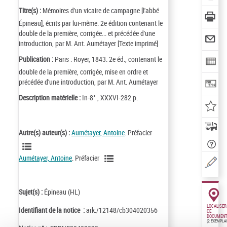
Titre(s) :
Mémoires d'un vicaire de campagne [l'abbé
Épineau], écrits par lui-même. 2e édition contenant le
double de la première, corrigée... et précédée d'une
introduction, par M. Ant. Aumétayer [Texte imprimé]
Publication :
Paris : Royer, 1843. 2e éd., contenant le
double de la première, corrigée, mise en ordre et
précédée d'une introduction, par M. Ant. Aumétayer
Description matérielle :
In-8° , XXXVI-282 p.
Autre(s) auteur(s) :
Aumétayer, Antoine
. Préfacier
Aumétayer, Antoine
. Préfacier
Sujet(s) :
Épineau (HL)
LOCALISER
Identifiant de la notice :
ark:/12148/cb304020356
CE
DOCUMENT
(2 EXEMPLA