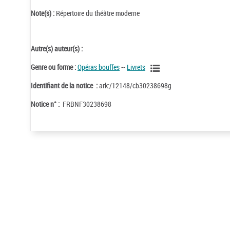
Note(s) :
Répertoire du théâtre moderne
Autre(s) auteur(s) :
Genre ou forme :
Opéras bouffes
--
Livrets
Identifiant de la notice :
ark:/12148/cb30238698g
Notice n° :
FRBNF30238698