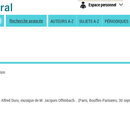
Espace personnel
Recherche avancée
AUTEURS A-Z
SUJETS A-Z
PÉRIODIQUES
tion
et Alfred Duru, musique de M. Jacques Offenbach... (Paris, Bouffes-Parisiens, 30 se