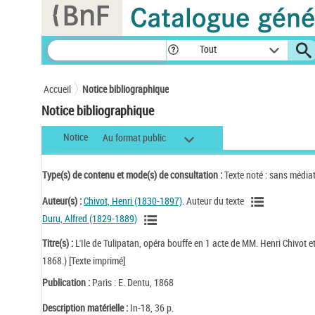
Panneau de gestion des cookies
Tout
Accueil
Notice bibliographique
Notice bibliographique
Notice
Au format public
Type(s) de contenu et mode(s) de consultation :
Texte noté : sans média
Auteur(s) :
Chivot, Henri (1830-1897)
. Auteur du texte
Duru, Alfred (1829-1889)
Titre(s) :
L'Ile de Tulipatan, opéra bouffe en 1 acte de MM. Henri Chivot 
1868.) [Texte imprimé]
Publication :
Paris : E. Dentu, 1868
Description matérielle :
In-18, 36 p.