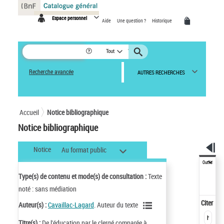
Panneau de gestion des cookies
Espace personnel
Aide
Une question ?
Historique
Tout
Recherche avancée
AUTRES RECHERCHES
Accueil
Notice bibliographique
Notice bibliographique
Notice
Au format public
Outils
Type(s) de contenu et mode(s) de consultation :
Texte
noté : sans médiation
Citer
Auteur(s) :
Cavaillac-Lagard
. Auteur du texte
Titre(s) :
De l'éducation par le clergé comparée à