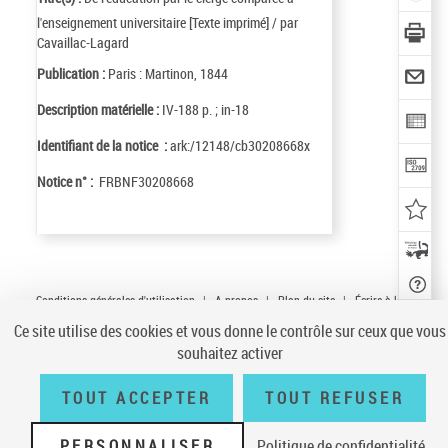
l'enseignement universitaire [Texte imprimé] / par
Cavaillac-Lagard
Publication :
Paris : Martinon, 1844
Description matérielle :
IV-188 p. ; in-18
Identifiant de la notice :
ark:/12148/cb30208668x
Notice n° :
FRBNF30208668
Conditions générales d'utilisation
|
A propos
|
Plan du site
|
Écrire à la
BnF
|
Accessibilité (non conforme)
|
V 23.1.0
Ce site utilise des cookies et vous donne le contrôle sur ceux que vous
souhaitez activer
TOUT ACCEPTER
TOUT REFUSER
LOCALISER
CE
DOCUMENT
(1 EXEMPLA
PERSONNALISER
Politique de confidentialité