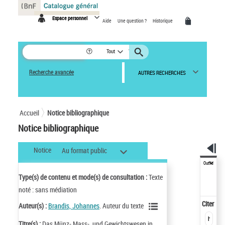
Panneau de gestion des cookies
Espace personnel
Aide
Une question ?
Historique
Tout
Recherche avancée
AUTRES RECHERCHES
Accueil
Notice bibliographique
Notice bibliographique
Notice
Au format public
Outils
Type(s) de contenu et mode(s) de consultation :
Texte
noté : sans médiation
Citer
Auteur(s) :
Brandis, Johannes
. Auteur du texte
Titre(s) :
Das Münz- Mass-, und Gewichtswesen in