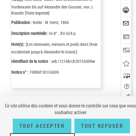
Vorderasien bis auf Alexander den Grossen, von J.
Brandis [Texte imprimé]
Publication :
Berlin : W. Hertz, 1866
Description matérielle :
In-8° , XII-624 p.
Note(s) :
[Les monnaies, mesures et poids dans l'Asie
occidentale jusqu'à Alexandre-le-Grand.]
Identifiant de la notice :
ark:/12148/cb30155009w
Notice n° :
FRBNF30155009
Ce site utilise des cookies et vous donne le contrôle sur ceux que vous
Conditions générales d'utilisation
|
A propos
|
Plan du site
|
Écrire à la
souhaitez activer
BnF
|
Accessibilité (non conforme)
|
V 23.1.0
LOCALISER
TOUT ACCEPTER
TOUT REFUSER
CE
DOCUMENT
(3 EXEMPLA