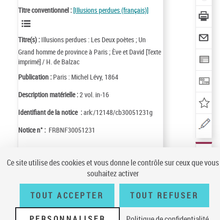
Titre conventionnel :
[Illusions perdues (français)]
Titre(s) :
Illusions perdues : Les Deux poètes ; Un
Grand homme de province à Paris ; Ève et David [Texte
imprimé] / H. de Balzac
Publication :
Paris : Michel Lévy, 1864
Description matérielle :
2 vol. in-16
Identifiant de la notice :
ark:/12148/cb30051231g
Notice n° :
FRBNF30051231
Ce site utilise des cookies et vous donne le contrôle sur ceux que vous
LOCALISER
souhaitez activer
CE
DOCUMENT
(1 EXEMPLA
Conditions générales d'utilisation
|
A propos
|
Plan du site
|
Écrire à la
TOUT ACCEPTER
TOUT REFUSER
BnF
|
Accessibilité (non conforme)
|
V 23.1.0
PERSONNALISER
Politique de confidentialité