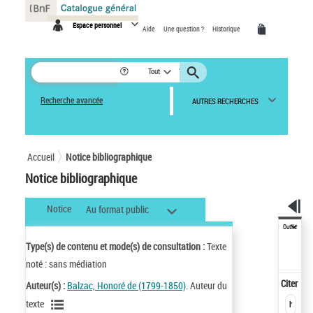
Panneau de gestion des cookies
Espace personnel
Aide
Une question ?
Historique
Tout
Recherche avancée
AUTRES RECHERCHES
Accueil
Notice bibliographique
Notice bibliographique
Notice
Au format public
Outils
Type(s) de contenu et mode(s) de consultation :
Texte
noté : sans médiation
Citer
Auteur(s) :
Balzac, Honoré de (1799-1850)
. Auteur du
texte