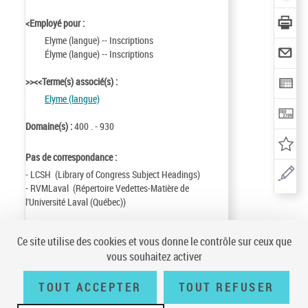
<Employé pour :
Elyme (langue) -- Inscriptions
Élyme (langue) -- Inscriptions
>><<Terme(s) associé(s) :
Elyme (langue)
Domaine(s) :
400 . - 930
Pas de correspondance :
- LCSH (Library of Congress Subject Headings)
- RVMLaval (Répertoire Vedettes-Matière de
l'Université Laval (Québec))
Identifiant de la notice :
ark:/12148/cb181125533
Ce site utilise des cookies et vous donne le contrôle sur ceux que
Notice n° :
FRBNF18112553
vous souhaitez activer
Création :
23/11/07
Mise à jour :
23/11/07
TOUT ACCEPTER
TOUT REFUSER