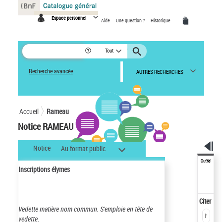
Panneau de gestion des cookies
Espace personnel
Aide
Une question ?
Historique
Tout
Recherche avancée
AUTRES RECHERCHES
Accueil
Rameau
Notice RAMEAU
Notice
Au format public
Outils
Inscriptions élymes
Citer
Vedette matière nom commun.
S'emploie en tête de
vedette.