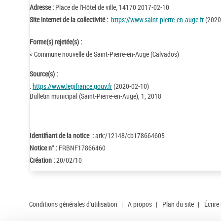
Adresse :
Place de l'Hôtel de ville, 14170 2017-02-10
Site internet de la collectivité :
https://www.saint-pierre-en-auge.fr
(2020
Forme(s) rejetée(s) :
< Commune nouvelle de Saint-Pierre-en-Auge (Calvados)
Source(s) :
:
https://www.legifrance.gouv.fr
(2020-02-10)
Bulletin municipal (Saint-Pierre-en-Auge), 1, 2018
Identifiant de la notice :
ark:/12148/cb178664605
Notice n° :
FRBNF17866460
Création :
20/02/10
Conditions générales d'utilisation
|
A propos
|
Plan du site
|
Écrire