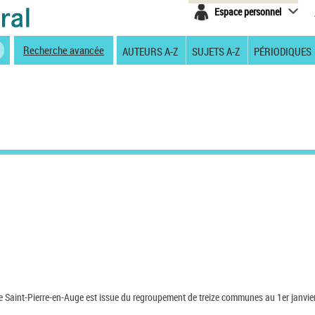
Espace personnel
Recherche avancée
AUTEURS A-Z
SUJETS A-Z
PÉRIODIQUES
de Saint-Pierre-en-Auge est issue du regroupement de treize communes au 1er janvie