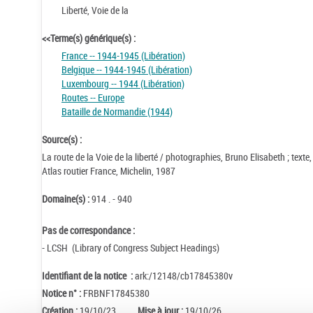
Liberté, Voie de la
<<Terme(s) générique(s) :
France -- 1944-1945 (Libération)
Belgique -- 1944-1945 (Libération)
Luxembourg -- 1944 (Libération)
Routes -- Europe
Bataille de Normandie (1944)
Source(s) :
La route de la Voie de la liberté / photographies, Bruno Elisabeth ; tex
Atlas routier France, Michelin, 1987
Domaine(s) :
914 . - 940
Pas de correspondance :
- LCSH (Library of Congress Subject Headings)
Identifiant de la notice :
ark:/12148/cb17845380v
Notice n° :
FRBNF17845380
Création :
19/10/23
Mise à jour :
19/10/26