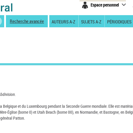
Espace personnel
Recherche avancée
AUTEURS A-Z
SUJETS A-Z
PÉRIODIQUES
ubdivision.
e la Belgique et du Luxembourg pendant la Seconde Guerre mondiale. Elle est matéria
-Mère-Église (borne 0) et Utah Beach (borne 00), en Normandie, et Bastogne, en Belg
 général Patton.