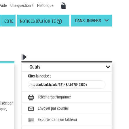
Aide
Une question ?
Historique
DANS UNIVERS
COTE
NOTICES D'AUTORITÉ
Outils
Citer
la notice :
Télécharger/Imprimer
lisée par
Envoyer par courriel
ique,
Exporter dans un tableau