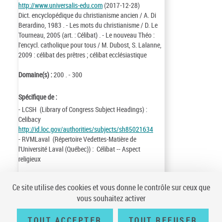
http://www.universalis-edu.com
(2017-12-28)
Dict. encyclopédique du christianisme ancien / A. Di
Berardino, 1983 . - Les mots du christianisme / D. Le
Tourneau, 2005 (art. : Célibat) . - Le nouveau Théo :
l'encycl. catholique pour tous / M. Dubost, S. Lalanne,
2009 : célibat des prêtres ; célibat ecclésiastique
Domaine(s) :
200 . - 300
Spécifique de :
- LCSH (Library of Congress Subject Headings) :
Celibacy
http://id.loc.gov/authorities/subjects/sh85021634
- RVMLaval (Répertoire Vedettes-Matière de
l'Université Laval (Québec)) : Célibat -- Aspect
religieux
Identifiant de la notice :
ark:/12148/cb17704070g
Ce site utilise des cookies et vous donne le contrôle sur ceux que
Notice n° :
FRBNF17704070
vous souhaitez activer
Création :
17/12/28
Mise à jour :
17/12/28
TOUT ACCEPTER
TOUT REFUSER