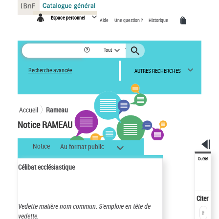
Panneau de gestion des cookies
Espace personnel
Aide
Une question ?
Historique
Tout
Recherche avancée
AUTRES RECHERCHES
Accueil
Rameau
Notice RAMEAU
Notice
Au format public
Outils
Célibat ecclésiastique
Citer
Vedette matière nom commun.
S'emploie en tête de
vedette.