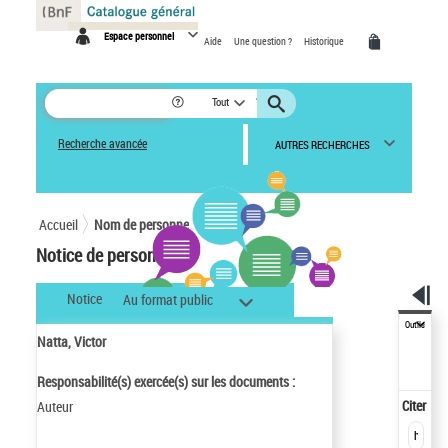
Panneau de gestion des cookies
Espace personnel
Aide
Une question ?
Historique
Tout
Recherche avancée
AUTRES RECHERCHES
Accueil
Nom de personne
Notice de personne
Notice
Au format public
Outils
Natta, Victor
Responsabilité(s) exercée(s) sur les documents :
Citer
Auteur