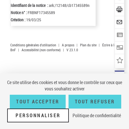
Identifiant de la notice :
ark:/12148/cb17345589n
Notice n° :
FRBNF17345589
Création :
19/03/25
Conditions générales d'utilisation
|
A propos
|
Plan du site
|
Écrire à la
BnF
|
Accessibilité (non conforme)
|
V 23.1.0
Ce site utilise des cookies et vous donne le contrôle sur ceux que
vous souhaitez activer
TOUT ACCEPTER
TOUT REFUSER
PERSONNALISER
Politique de confidentialité