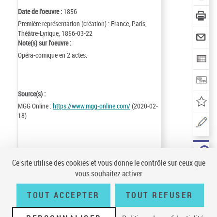
Date de l'oeuvre :
1856
Première représentation (création) : France, Paris,
Théâtre-Lyrique, 1856-03-22
Note(s) sur l'oeuvre :
Opéra-comique en 2 actes.
Source(s) :
MGG Online :
https://www.mgg-online.com/
(2020-02-
18)
Identifiant de la notice :
ark:/12148/cb17322088s
Ce site utilise des cookies et vous donne le contrôle sur ceux que
Notice n° :
FRBNF17322088
vous souhaitez activer
Création :
19/03/25
Mise à jour :
21/01/27
TOUT ACCEPTER
TOUT REFUSER