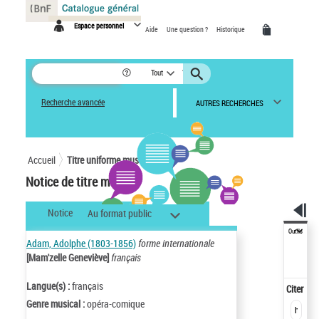
Panneau de gestion des cookies
Espace personnel
Aide
Une question ?
Historique
Tout
Recherche avancée
AUTRES RECHERCHES
Accueil
Titre uniforme musical
Notice de titre musical
Notice
Au format public
Outils
Adam, Adolphe (1803-1856)
forme internationale
[Mam'zelle Geneviève]
français
Langue(s) :
français
Citer
Genre musical :
opéra-comique