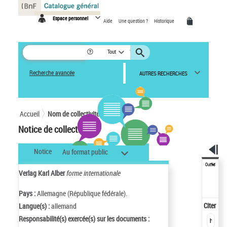
Panneau de gestion des cookies
Espace personnel
Aide
Une question ?
Historique
Tout
Recherche avancée
AUTRES RECHERCHES
Accueil
Nom de collectivité
Notice de collectivité
Notice
Au format public
Outils
Verlag Karl Alber
forme internationale
Pays :
Allemagne (République fédérale).
Citer
Langue(s) :
allemand
Responsabilité(s) exercée(s) sur les documents :