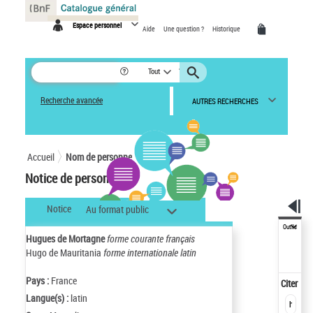
Panneau de gestion des cookies
Espace personnel
Aide
Une question ?
Historique
Tout
Recherche avancée
AUTRES RECHERCHES
Accueil
Nom de personne
Notice de personne
Notice
Au format public
Outils
Hugues de Mortagne
forme courante français
Hugo de Mauritania
forme internationale latin
Pays :
France
Citer
Langue(s) :
latin