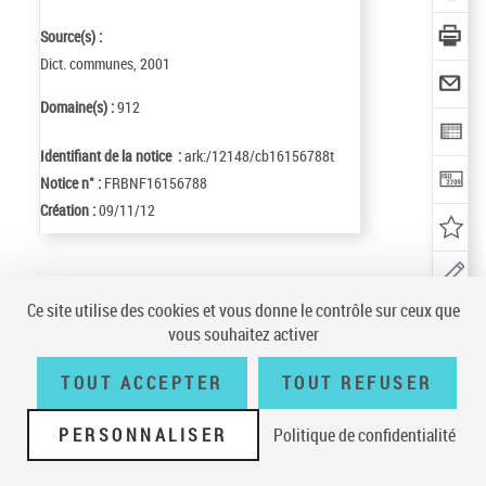
Source(s) :
Dict. communes, 2001
Domaine(s) :
912
Identifiant de la notice :
ark:/12148/cb16156788t
Notice n° :
FRBNF16156788
Création :
09/11/12
Conditions générales d'utilisation
|
A propos
|
Plan du site
|
Écrire à la
Ce site utilise des cookies et vous donne le contrôle sur ceux que
BnF
|
Accessibilité (non conforme)
|
V 23.1.0
vous souhaitez activer
TOUT ACCEPTER
TOUT REFUSER
PERSONNALISER
Politique de confidentialité