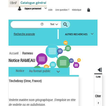
Panneau de gestion des cookies
Espace personnel
Aide
Une question ?
Historique
Tout
Recherche avancée
AUTRES RECHERCHES
Accueil
Rameau
Notice RAMEAU
Notice
Au format public
Outils
Tinchebray (Orne, France)
Citer
Vedette matière nom géographique.
S'emploie en tête
de vedette ou en subdivision.