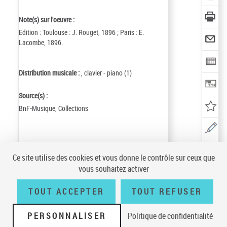
Note(s) sur l'oeuvre :
Edition : Toulouse : J. Rouget, 1896 ; Paris : E.
Lacombe, 1896.
Distribution musicale :
, clavier - piano (1)
Source(s) :
BnF-Musique, Collections
Identifiant de la notice :
ark:/12148/cb16110253h
Ce site utilise des cookies et vous donne le contrôle sur ceux que
Notice n° :
FRBNF16110253
vous souhaitez activer
Création :
09/08/14
TOUT ACCEPTER
TOUT REFUSER
PERSONNALISER
Politique de confidentialité
Conditions générales d'utilisation
|
A propos
|
Plan du site
|
Écrire à la