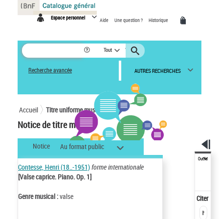
Panneau de gestion des cookies
Espace personnel
Aide
Une question ?
Historique
Tout
Recherche avancée
AUTRES RECHERCHES
Accueil
Titre uniforme musical
Notice de titre musical
Notice
Au format public
Outils
Contesse, Henri (18..-1951)
forme internationale
[Valse caprice. Piano. Op. 1]
Genre musical :
valse
Citer