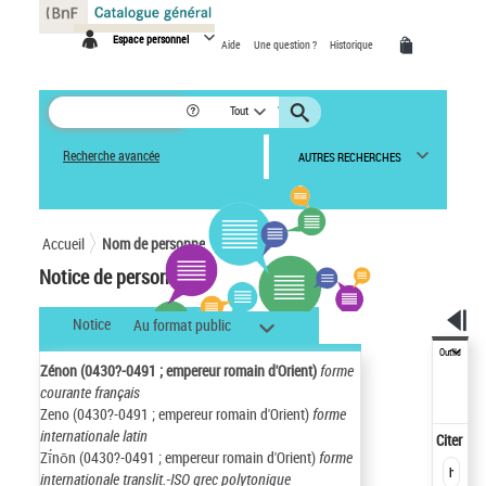
Panneau de gestion des cookies
Espace personnel
Aide
Une question ?
Historique
Tout
Recherche avancée
AUTRES RECHERCHES
Accueil
Nom de personne
Notice de personne
Notice
Au format public
Outils
Zénon (0430?-0491 ; empereur romain d'Orient)
forme
courante français
Zeno (0430?-0491 ; empereur romain d'Orient)
forme
internationale latin
Citer
Zī́nōn (0430?-0491 ; empereur romain d'Orient)
forme
internationale translit.-ISO grec polytonique