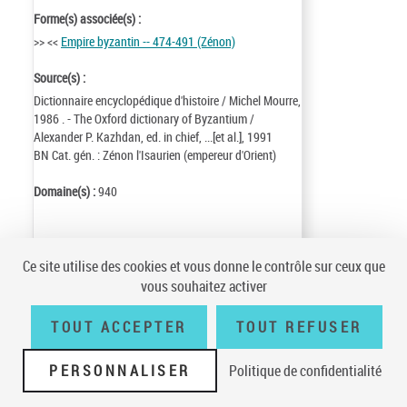
Forme(s) associée(s) :
>> <<
Empire byzantin -- 474-491 (Zénon)
Source(s) :
Dictionnaire encyclopédique d'histoire / Michel Mourre,
1986 . - The Oxford dictionary of Byzantium /
Alexander P. Kazhdan, ed. in chief, ...[et al.], 1991
BN Cat. gén. : Zénon l'Isaurien (empereur d'Orient)
Domaine(s) :
940
Identifiant de la notice :
ark:/12148/cb16003358v
Ce site utilise des cookies et vous donne le contrôle sur ceux que
Notice n° :
FRBNF16003358
vous souhaitez activer
Création :
09/04/16
Mise à jour :
25/10/14
TOUT ACCEPTER
TOUT REFUSER
PERSONNALISER
Politique de confidentialité
Conditions générales d'utilisation
|
A propos
|
Plan du site
|
Écrire à la
BnF
|
Accessibilité (non conforme)
|
V 23.1.0