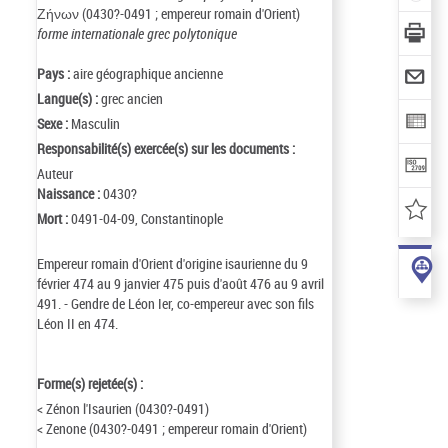
Ζήνων (0430?-0491 ; empereur romain d'Orient)
forme internationale grec polytonique
Pays :
aire géographique ancienne
Langue(s) :
grec ancien
Sexe :
Masculin
Responsabilité(s) exercée(s) sur les documents :
Auteur
Naissance :
0430?
Mort :
0491-04-09, Constantinople
Empereur romain d'Orient d'origine isaurienne du 9
février 474 au 9 janvier 475 puis d'août 476 au 9 avril
491. - Gendre de Léon Ier, co-empereur avec son fils
Léon II en 474.
Forme(s) rejetée(s) :
< Zénon l'Isaurien (0430?-0491)
< Zenone (0430?-0491 ; empereur romain d'Orient)