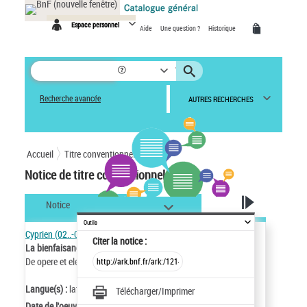
Panneau de gestion des cookies
Espace personnel
Aide
Une question ?
Historique
Recherche avancée
AUTRES RECHERCHES
Accueil
Titre conventionnel
Notice de titre conventionnel
Notice
Outils
Cyprien (02..-0258 ; saint)
Citer
la notice :
La bienfaisance et les aumônes
forme courante français
De opere et eleemosynis
forme internationale latin
Langue(s) :
latin
Télécharger/Imprimer
Date de l'oeuvre :
02..