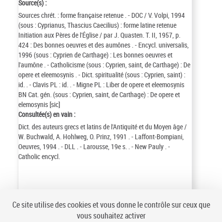
Source(s) :
Sources chrét. : forme française retenue . - DOC / V. Volpi, 1994
(sous : Cyprianus, Thascius Caecilius) : forme latine retenue
Initiation aux Pères de l'Église / par J. Quasten. T. II, 1957, p.
424 : Des bonnes oeuvres et des aumônes . - Encycl. universalis,
1996 (sous : Cyprien de Carthage) : Les bonnes oeuvres et
l'aumône . - Catholicisme (sous : Cyprien, saint, de Carthage) : De
opere et eleemosynis . - Dict. spiritualité (sous : Cyprien, saint) :
id. . - Clavis PL : id. . - Migne PL : Liber de opere et eleemosynis
BN Cat. gén. (sous : Cyprien, saint, de Carthage) : De opere et
elemosynis [sic]
Consultée(s) en vain :
Dict. des auteurs grecs et latins de l'Antiquité et du Moyen âge /
W. Buchwald, A. Hohlweg, O. Prinz, 1991 . - Laffont-Bompiani,
Oeuvres, 1994 . - DLL . - Larousse, 19e s. . - New Pauly . -
Catholic encycl.
Identifiant de la notice :
ark:/12148/cb156324870
Ce site utilise des cookies et vous donne le contrôle sur ceux que
Notice n° :
FRBNF15632487
vous souhaitez activer
Création :
08/04/23