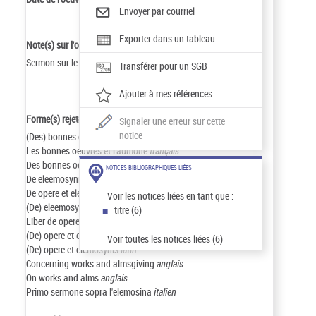
Envoyer par courriel
Exporter dans un tableau
Note(s) sur l'oeuvre :
Sermon sur le devoir de l'aumône.
Transférer pour un SGB
Ajouter à mes références
Forme(s) rejetée(s) :
Signaler une erreur sur cette
notice
(Des) bonnes oeuvres et des aumônes
français
Les bonnes oeuvres et l'aumône
français
Des bonnes oeuvres et des aumônes
français
NOTICES BIBLIOGRAPHIQUES LIÉES
De eleemosynis
latin
De opere et elemosynis
latin
Voir les notices liées en tant que :
(De) eleemosynis
latin
titre (6)
Liber de opere et eleemosynis
latin
(De) opere et eleemosynis
latin
Voir toutes les notices liées (6)
(De) opere et elemosynis
latin
Concerning works and almsgiving
anglais
On works and alms
anglais
Primo sermone sopra l'elemosina
italien