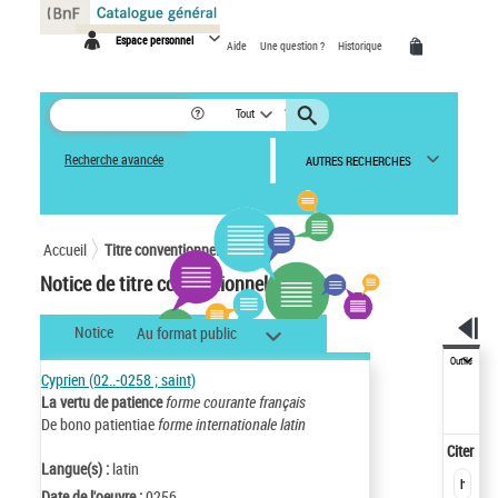
Panneau de gestion des cookies
Espace personnel
Aide
Une question ?
Historique
Tout
Recherche avancée
AUTRES RECHERCHES
Accueil
Titre conventionnel
Notice de titre conventionnel
Notice
Au format public
Outils
Cyprien (02..-0258 ; saint)
La vertu de patience
forme courante français
De bono patientiae
forme internationale latin
Citer
Langue(s) :
latin
Date de l'oeuvre :
0256