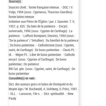
Source(s) :
Sources chrét. : forme française retenue . - DOC / V.
Volpi, 1994 (sous : Cyprianus, Thascius Caecilius) :
forme latine retenue
Initiation aux Pères de l'Église / par J. Quasten. T. II,
1957, p. 425 : Du bien de la patience . - Encycl.
universalis, 1996 (sous : Cyprien de Carthage) : La
patience . - Laffont-Bompiani, Oeuvres, 1994 (sous :
"De la patience" / Tertullien) : Du bienfait de la patience
; De bono patientiae . - Catholicisme (sous : Cyprien,
saint, de Carthage) : De bono patientiae . - Clavis PL :
id. . - Migne PL : Liber de bono patientiae . - Catholic
encycl. (sous : Cyprian of Carthage) : De bono
patientiae ; On patience
BN Cat. gén. (sous : Cyprien, saint, de Carthage) : De
bono patientiae
Consultée(s) en vain :
Dict. des auteurs grecs et latins de l'Antiquité et du
Moyen âge / W. Buchwald, A. Hohlweg, O. Prinz, 1991 .
- DLL . - Larousse, 19e s. . - Dict. spiritualité . - New
Pauly