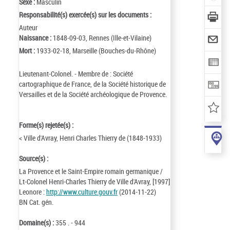
Sexe :
Masculin
Responsabilité(s) exercée(s) sur les documents :
Auteur
Naissance :
1848-09-03, Rennes (Ille-et-Vilaine)
Mort :
1933-02-18, Marseille (Bouches-du-Rhône)
Lieutenant-Colonel. - Membre de : Société
cartographique de France, de la Société historique de
Versailles et de la Société archéologique de Provence.
Forme(s) rejetée(s) :
< Ville d'Avray, Henri Charles Thierry de (1848-1933)
Source(s) :
La Provence et le Saint-Empire romain germanique /
Lt-Colonel Henri-Charles Thierry de Ville d'Avray, [1997]
Leonore :
http://www.culture.gouv.fr
(2014-11-22)
BN Cat. gén.
Domaine(s) :
355 . - 944