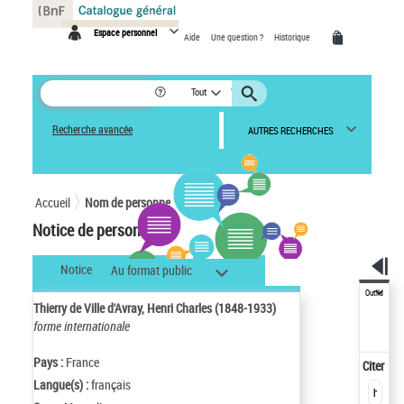
Panneau de gestion des cookies
Espace personnel
Aide
Une question ?
Historique
Tout
Recherche avancée
AUTRES RECHERCHES
Accueil
Nom de personne
Notice de personne
Notice
Au format public
Outils
Thierry de Ville d'Avray, Henri Charles (1848-1933)
forme internationale
Pays :
France
Citer
Langue(s) :
français