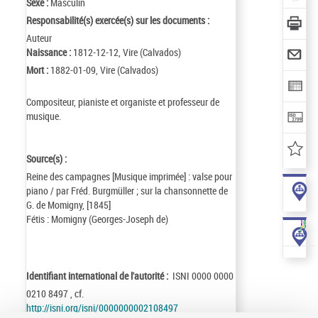
Sexe :
Masculin
Responsabilité(s) exercée(s) sur les documents :
Auteur
Naissance :
1812-12-12, Vire (Calvados)
Mort :
1882-01-09, Vire (Calvados)
Compositeur, pianiste et organiste et professeur de
musique.
Source(s) :
Reine des campagnes [Musique imprimée] : valse pour
piano / par Fréd. Burgmüller ; sur la chansonnette de
G. de Momigny, [1845]
Fétis : Momigny (Georges-Joseph de)
Identifiant international de l'autorité :
ISNI 0000 0000
0210 8497 , cf.
http://isni.org/isni/0000000002108497