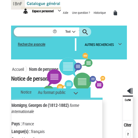
Panneau de gestion des cookies
Espace personnel
Aide
Une question ?
Historique
Tout
Recherche avancée
AUTRES RECHERCHES
Accueil
Nom de personne
Notice de personne
Notice
Au format public
Outils
Momigny, Georges de (1812-1882)
forme
internationale
Pays :
France
Citer
Langue(s) :
français