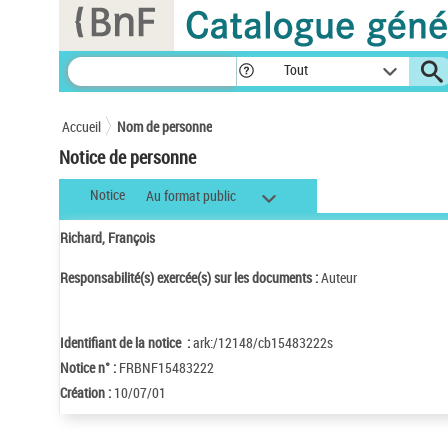
Panneau de gestion des cookies
Tout
Accueil
Nom de personne
Notice de personne
Notice
Au format public
Richard, François
Responsabilité(s) exercée(s) sur les documents :
Auteur
Identifiant de la notice :
ark:/12148/cb15483222s
Notice n° :
FRBNF15483222
Création :
10/07/01