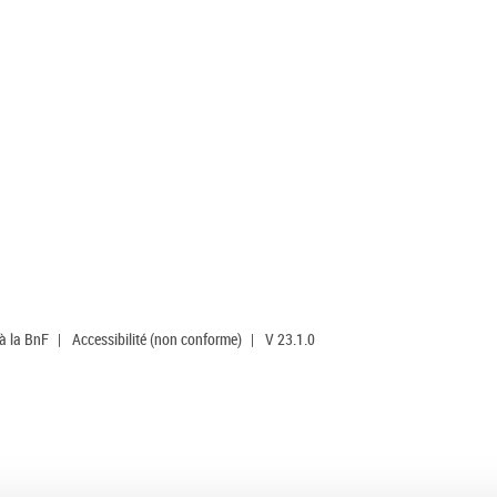
 à la BnF
|
Accessibilité (non conforme)
|
V 23.1.0