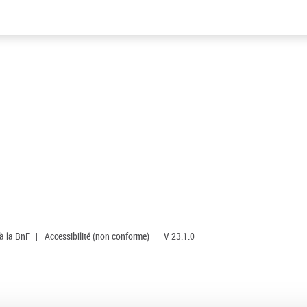
 à la BnF
|
Accessibilité (non conforme)
|
V 23.1.0