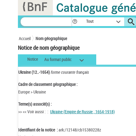
Panneau de gestion des cookies
Tout
Accueil
Nom géographique
Notice de nom géographique
Notice
Au format public
Ukraine (12..-1654)
forme courante français
Cadre de classement géographique :
Europe > Ukraine
Terme(s) associé(s) :
>> << Voir aussi : :
Ukraine (Empire de Russie ; 1654-1918)
Identifiant de la notice :
ark:/12148/cb15380228z