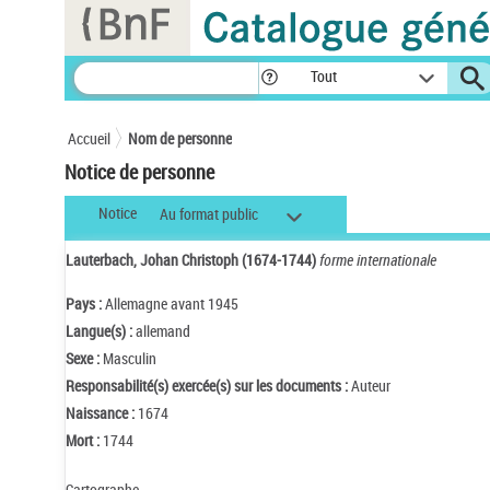
Panneau de gestion des cookies
Tout
Accueil
Nom de personne
Notice de personne
Notice
Au format public
Lauterbach, Johan Christoph (1674-1744)
forme internationale
Pays :
Allemagne avant 1945
Langue(s) :
allemand
Sexe :
Masculin
Responsabilité(s) exercée(s) sur les documents :
Auteur
Naissance :
1674
Mort :
1744
Cartographe.