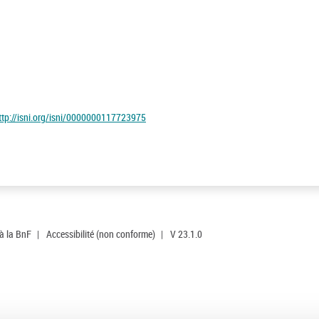
ttp://isni.org/isni/0000000117723975
 à la BnF
|
Accessibilité (non conforme)
|
V 23.1.0