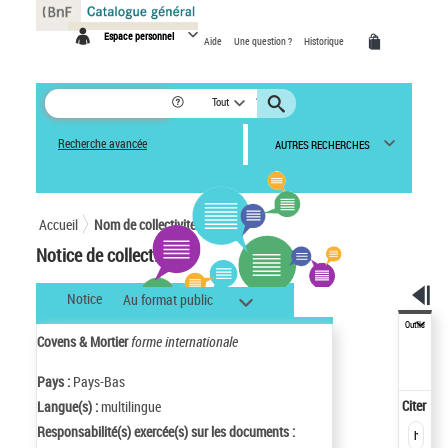
Panneau de gestion des cookies
Espace personnel
Aide
Une question ?
Historique
Tout
Recherche avancée
AUTRES RECHERCHES
Accueil
Nom de collectivité
Notice de collectivité
Notice
Au format public
Outils
Covens & Mortier
forme internationale
Pays :
Pays-Bas
Citer
Langue(s) :
multilingue
Responsabilité(s) exercée(s) sur les documents :