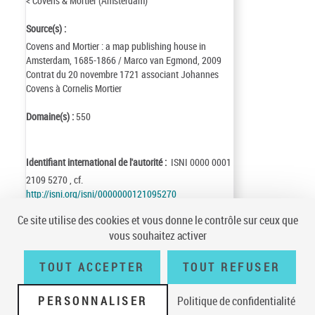
< Covens & Mortier (Amsterdam)
Source(s) :
Covens and Mortier : a map publishing house in
Amsterdam, 1685-1866 / Marco van Egmond, 2009
Contrat du 20 novembre 1721 associant Johannes
Covens à Cornelis Mortier
Domaine(s) :
550
Identifiant international de l'autorité :
ISNI 0000 0001
2109 5270 , cf.
http://isni.org/isni/0000000121095270
Identifiant de la notice :
ark:/12148/cb15365412x
Ce site utilise des cookies et vous donne le contrôle sur ceux que
Notice n° :
FRBNF15365412
vous souhaitez activer
Création :
01/04/12
Mise à jour :
25/09/03
TOUT ACCEPTER
TOUT REFUSER
PERSONNALISER
Politique de confidentialité
Conditions générales d'utilisation
|
A propos
|
Plan du site
|
Écrire à la