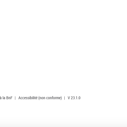
 à la BnF
|
Accessibilité (non conforme)
|
V 23.1.0