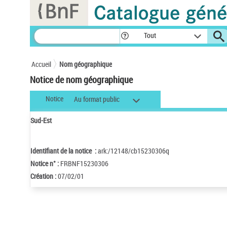
Panneau de gestion des cookies
Tout
Accueil
Nom géographique
Notice de nom géographique
Notice
Au format public
Sud-Est
Identifiant de la notice :
ark:/12148/cb15230306q
Notice n° :
FRBNF15230306
Création :
07/02/01