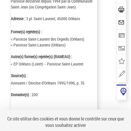
Paroisse desservie depuis 1994 par la Communauté
Saint-Jean (ou Congrégation Saint-Jean).
Adresse :
3 pl. Saint-Laurent, 45000 Orléans
Forme(s) rejetée(s) :
< Paroisse Saint-Laurent des Orgerils (Orléans)
< Paroisse Saint-Laurens (Orléans)
Autre(s) forme(s) rejetée(s) (RAMEAU) :
< EP Orléans (Loiret) -- Paroisse Saint-Laurent
Source(s) :
Annuaire / Diocèse d'Orléans 1995/1996, p. 35
Domaine(s) :
200
Identifiant de la notice :
ark:/12148/cb15012536x
Ce site utilise des cookies et vous donne le contrôle sur ceux que
Notice n° :
FRBNF15012536
vous souhaitez activer
Création :
05/10/15
Mise à jour :
05/10/18