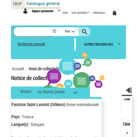
Panneau de gestion des cookies
Espace personnel
Aide
Une question ?
Historique
Tout
Recherche avancée
AUTRES RECHERCHES
Accueil
Nom de collectivité
Notice de collectivité
Notice
Au format public
Outils
Paroisse Saint-Laurent (Orléans)
forme internationale
Pays :
France
Citer
Langue(s) :
français