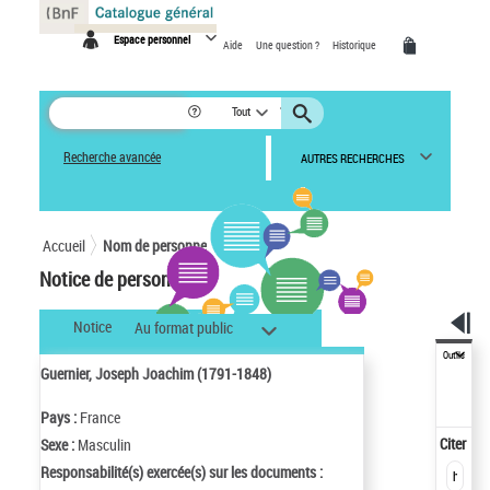
Panneau de gestion des cookies
Espace personnel
Aide
Une question ?
Historique
Tout
Recherche avancée
AUTRES RECHERCHES
Accueil
Nom de personne
Notice de personne
Notice
Au format public
Outils
Guernier, Joseph Joachim (1791-1848)
Pays :
France
Citer
Sexe :
Masculin
Responsabilité(s) exercée(s) sur les documents :