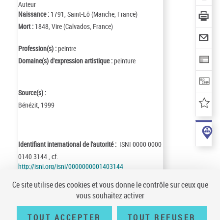
Auteur
Naissance :
1791, Saint-Lô (Manche, France)
Mort :
1848, Vire (Calvados, France)
Profession(s) :
peintre
Domaine(s) d'expression artistique :
peinture
Source(s) :
Bénézit, 1999
Identifiant international de l'autorité :
ISNI 0000 0000
0140 3144 , cf.
http://isni.org/isni/0000000001403144
Identifiant de la notice :
ark:/12148/cb14975270n
Ce site utilise des cookies et vous donne le contrôle sur ceux que
Notice n° :
FRBNF14975270
vous souhaitez activer
Création :
02/10/07
Mise à jour :
02/10/07
TOUT ACCEPTER
TOUT REFUSER