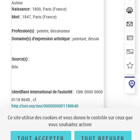
Auteur
Naissance :
1800, Paris (France)
Mort :
1847, Paris (France)
Profession(s) :
peintre, dessinateur
Domaine(s) d'expression artistique :
peinture, dessin
Source(s) :
Bén.
Identifiant international de l'autorité :
ISNI 0000 0000
0118 8640 , cf.
http://isni.org/isni/0000000001188640
Identifiant de la notice :
ark:/12148/cb14969223w
Ce site utilise des cookies et vous donne le contrôle sur ceux que
Notice n° :
FRBNF14969223
vous souhaitez activer
Création :
01/05/04
Mise à jour :
01/05/04
TOUT ACCEPTER
TOUT REFUSER