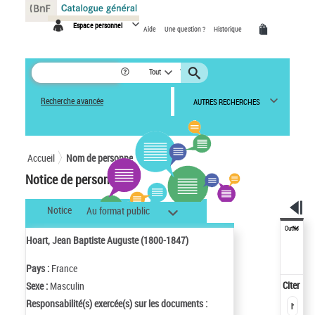
Panneau de gestion des cookies
Espace personnel
Aide
Une question ?
Historique
Tout
Recherche avancée
AUTRES RECHERCHES
Accueil
Nom de personne
Notice de personne
Notice
Au format public
Outils
Hoart, Jean Baptiste Auguste (1800-1847)
Pays :
France
Citer
Sexe :
Masculin
Responsabilité(s) exercée(s) sur les documents :