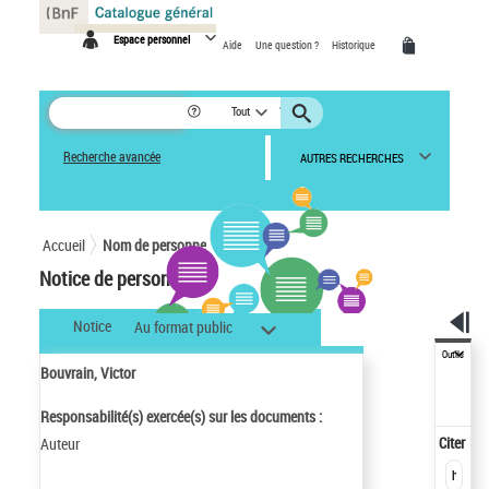
Panneau de gestion des cookies
Espace personnel
Aide
Une question ?
Historique
Tout
Recherche avancée
AUTRES RECHERCHES
Accueil
Nom de personne
Notice de personne
Notice
Au format public
Outils
Bouvrain, Victor
Responsabilité(s) exercée(s) sur les documents :
Citer
Auteur