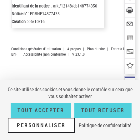
Identifiant de la notice :
ark:/12148/cb148774350
Notice n° :
FRBNF14877435
Création :
06/10/16
Conditions générales d'utilisation
|
A propos
|
Plan du site
|
Écrire à la
BnF
|
Accessibilité (non conforme)
|
V 23.1.0
Ce site utilise des cookies et vous donne le contrôle sur ceux que
vous souhaitez activer
TOUT ACCEPTER
TOUT REFUSER
PERSONNALISER
Politique de confidentialité