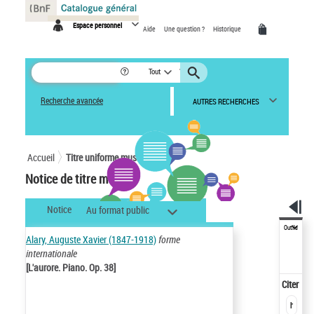
Panneau de gestion des cookies
Espace personnel
Aide
Une question ?
Historique
Tout
Recherche avancée
AUTRES RECHERCHES
Accueil
Titre uniforme musical
Notice de titre musical
Notice
Au format public
Outils
Alary, Auguste Xavier (1847-1918)
forme
internationale
[L'aurore. Piano. Op. 38]
Citer