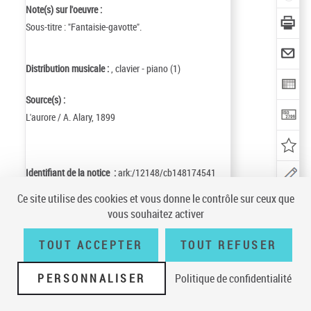
Note(s) sur l'oeuvre :
Sous-titre : "Fantaisie-gavotte".
Distribution musicale :
, clavier - piano (1)
Source(s) :
L'aurore / A. Alary, 1899
Identifiant de la notice :
ark:/12148/cb148174541
Notice n° :
FRBNF14817454
Ce site utilise des cookies et vous donne le contrôle sur ceux que
Création :
01/05/02
Mise à jour :
01/05/02
vous souhaitez activer
TOUT ACCEPTER
TOUT REFUSER
Conditions générales d'utilisation
|
A propos
|
Plan du site
|
Écrire à la
PERSONNALISER
Politique de confidentialité
BnF
|
Accessibilité (non conforme)
|
V 23.1.0