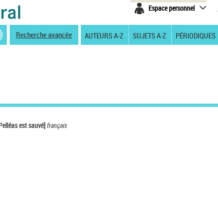
Espace personnel
Recherche avancée
AUTEURS A-Z
SUJETS A-Z
PÉRIODIQUES
Pelléas est sauvé]
français