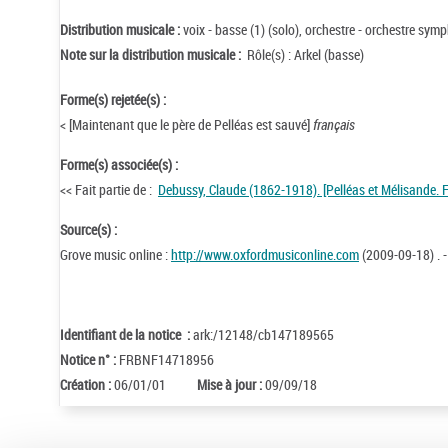
Distribution musicale :
voix - basse (1) (solo), orchestre - orchestre sy
Note sur la distribution musicale :
Rôle(s) : Arkel (basse)
Forme(s) rejetée(s) :
< [Maintenant que le père de Pelléas est sauvé]
français
Forme(s) associée(s) :
<< Fait partie de :
Debussy, Claude (1862-1918). [Pelléas et Mélisande. 
Source(s) :
Grove music online :
http://www.oxfordmusiconline.com
(2009-09-18) . -
Identifiant de la notice :
ark:/12148/cb147189565
Notice n° :
FRBNF14718956
Création :
06/01/01
Mise à jour :
09/09/18