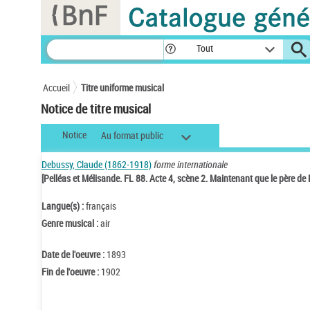
Panneau de gestion des cookies
Tout
Accueil
Titre uniforme musical
Notice de titre musical
Notice
Au format public
Debussy, Claude (1862-1918)
forme internationale
[Pelléas et Mélisande. FL 88. Acte 4, scène 2. Maintenant que le père de 
Langue(s) :
français
Genre musical :
air
Date de l'oeuvre :
1893
Fin de l'oeuvre :
1902