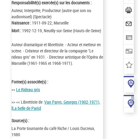
Responsabilité(s) exercée(s) sur les documents :
Auteur, Interprète, Producteur (autre que son ou
audiovisuel) (Spectacle)
Naissance :
1911-09-22, Marseille
Mort :
1992-12-19, Neuilly-sur-Seine (Hauts-de-Seine)
Auteur dramatique et librettiste. - Acteur et metteur en
scène. - Créateur et directeur de la compagnie "Le
rideau gris" en 1931. - Directeur artistique de l'Opéra de
Marseille (1961-1965 et 1968-1971).
Forme(s) associée(s) :
<<
Le Rideau gris
>> << Librettiste de :
Van Parys, Georges (1902-1971).
[La belle de Paris]
Source(s) :
La Porte tournante du café Riche / Louis Ducreux,
1980