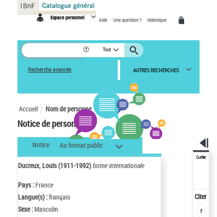
Panneau de gestion des cookies
Espace personnel
Aide
Une question ?
Historique
Tout
Recherche avancée
AUTRES RECHERCHES
Accueil
Nom de personne
Notice de personne
Notice
Au format public
Outils
Ducreux, Louis (1911-1992)
forme internationale
Pays :
France
Citer
Langue(s) :
français
Sexe :
Masculin