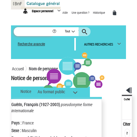
Panneau de gestion des cookies
Espace personnel
Aide
Une question ?
Historique
Tout
Recherche avancée
AUTRES RECHERCHES
Accueil
Nom de personne
Notice de personne
Notice
Au format public
Outils
Guérin, François (1927-2003)
pseudonyme forme
internationale
Pays :
France
Citer
Sexe :
Masculin