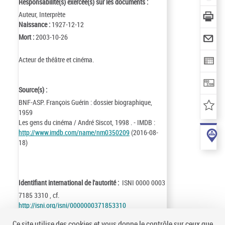
Responsabilité(s) exercée(s) sur les documents :
Auteur, Interprète
Naissance :
1927-12-12
Mort :
2003-10-26
Acteur de théâtre et cinéma.
Source(s) :
BNF-ASP. François Guérin : dossier biographique,
1959
Les gens du cinéma / André Siscot, 1998 . - IMDB :
http://www.imdb.com/name/nm0350209
(2016-08-
18)
Identifiant international de l'autorité :
ISNI 0000 0003
7185 3310 , cf.
http://isni.org/isni/0000000371853310
Identifiant de la notice :
ark:/12148/cb14655540m
Ce site utilise des cookies et vous donne le contrôle sur ceux que