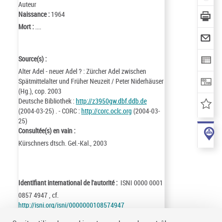
Auteur
Naissance :
1964
Mort :
....
Source(s) :
Alter Adel - neuer Adel ? : Zürcher Adel zwischen
Spätmittelalter und Früher Neuzeit / Peter Niderhäuser
(Hg.), cop. 2003
Deutsche Bibliothek :
http://z3950gw.dbf.ddb.de
(2004-03-25) . - CORC :
http://corc.oclc.org
(2004-03-
25)
Consultée(s) en vain :
Kürschners dtsch. Gel.-Kal., 2003
Identifiant international de l'autorité :
ISNI 0000 0001
0857 4947 , cf.
http://isni.org/isni/0000000108574947
Identifiant de la notice :
ark:/12148/cb145336566