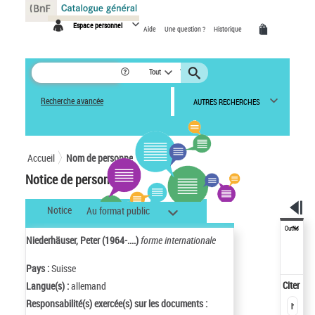
Panneau de gestion des cookies
Espace personnel
Aide
Une question ?
Historique
Tout
Recherche avancée
AUTRES RECHERCHES
Accueil
Nom de personne
Notice de personne
Notice
Au format public
Outils
Niederhäuser, Peter (1964-....)
forme internationale
Pays :
Suisse
Citer
Langue(s) :
allemand
Responsabilité(s) exercée(s) sur les documents :