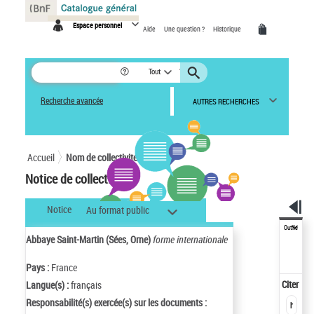
Panneau de gestion des cookies
Espace personnel
Aide
Une question ?
Historique
Tout
Recherche avancée
AUTRES RECHERCHES
Accueil
Nom de collectivité
Notice de collectivité
Notice
Au format public
Outils
Abbaye Saint-Martin (Sées, Orne)
forme internationale
Pays :
France
Citer
Langue(s) :
français
Responsabilité(s) exercée(s) sur les documents :