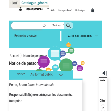
Panneau de gestion des cookies
Espace personnel
Aide
Une question ?
Historique
Tout
Recherche avancée
AUTRES RECHERCHES
Accueil
Nom de personne
Notice de personne
Notice
Au format public
Outils
Perrin, Bruno
forme internationale
Responsabilité(s) exercée(s) sur les documents :
Citer
Interprète