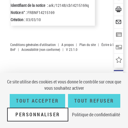
Identifiant de la notice :
ark:/12148/cb14215169q
Notice n° :
FRBNF14215169
Création :
03/03/10
Conditions générales d'utilisation
|
A propos
|
Plan du site
|
Écrire à la
BnF
|
Accessibilité (non conforme)
|
V 23.1.0
Ce site utilise des cookies et vous donne le contrôle sur ceux que
vous souhaitez activer
TOUT ACCEPTER
TOUT REFUSER
PERSONNALISER
Politique de confidentialité