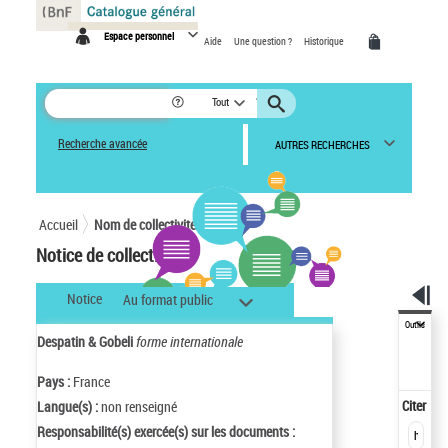
Panneau de gestion des cookies
Espace personnel
Aide
Une question ?
Historique
Tout
Recherche avancée
AUTRES RECHERCHES
Accueil
Nom de collectivité
Notice de collectivité
Notice
Au format public
Outils
Despatin & Gobeli
forme internationale
Pays :
France
Citer
Langue(s) :
non renseigné
Responsabilité(s) exercée(s) sur les documents :