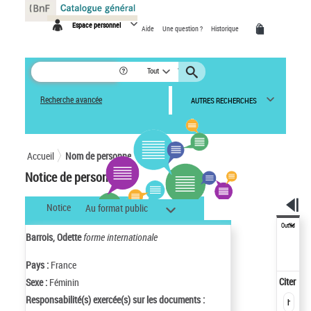
Panneau de gestion des cookies
Espace personnel
Aide
Une question ?
Historique
Tout
Recherche avancée
AUTRES RECHERCHES
Accueil
Nom de personne
Notice de personne
Notice
Au format public
Outils
Barrois, Odette
forme internationale
Pays :
France
Citer
Sexe :
Féminin
Responsabilité(s) exercée(s) sur les documents :