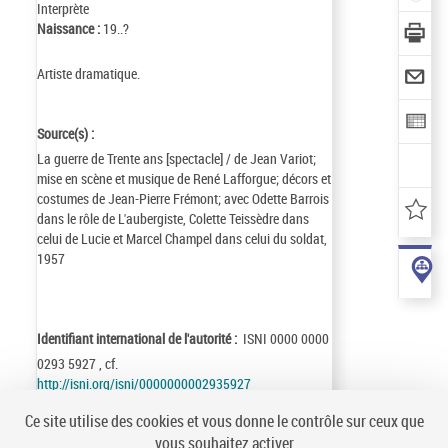
Interprète
Naissance :
19..?
Artiste dramatique.
Source(s) :
La guerre de Trente ans [spectacle] / de Jean Variot;
mise en scène et musique de René Lafforgue; décors et
costumes de Jean-Pierre Frémont; avec Odette Barrois
dans le rôle de L'aubergiste, Colette Teissèdre dans
celui de Lucie et Marcel Champel dans celui du soldat,
1957
Identifiant international de l'autorité :
ISNI 0000 0000
0293 5927 , cf.
http://isni.org/isni/0000000002935927
Identifiant de la notice :
ark:/12148/cb139347986
Ce site utilise des cookies et vous donne le contrôle sur ceux que
Notice n° :
FRBNF13934798
vous souhaitez activer