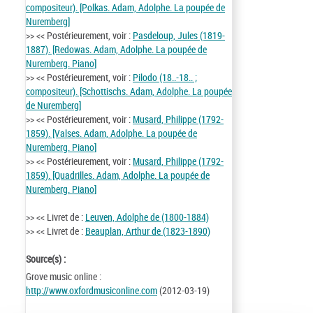
compositeur). [Polkas. Adam, Adolphe. La poupée de
Nuremberg]
>> << Postérieurement, voir :
Pasdeloup, Jules (1819-
1887). [Redowas. Adam, Adolphe. La poupée de
Nuremberg. Piano]
>> << Postérieurement, voir :
Pilodo (18..-18.. ;
compositeur). [Schottischs. Adam, Adolphe. La poupée
de Nuremberg]
>> << Postérieurement, voir :
Musard, Philippe (1792-
1859). [Valses. Adam, Adolphe. La poupée de
Nuremberg. Piano]
>> << Postérieurement, voir :
Musard, Philippe (1792-
1859). [Quadrilles. Adam, Adolphe. La poupée de
Nuremberg. Piano]
>> << Livret de :
Leuven, Adolphe de (1800-1884)
>> << Livret de :
Beauplan, Arthur de (1823-1890)
Source(s) :
Grove music online :
http://www.oxfordmusiconline.com
(2012-03-19)