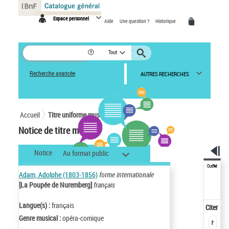
Panneau de gestion des cookies
Espace personnel
Aide
Une question ?
Historique
Tout
Recherche avancée
AUTRES RECHERCHES
Accueil
Titre uniforme musical
Notice de titre musical
Notice
Au format public
Outils
Adam, Adolphe (1803-1856)
forme internationale
[La Poupée de Nuremberg]
français
Langue(s) :
français
Citer
Genre musical :
opéra-comique