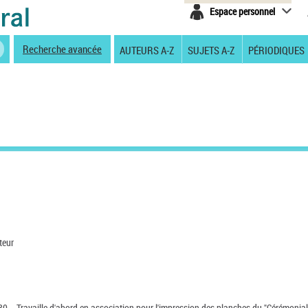
Espace personnel
Recherche avancée
AUTEURS A-Z
SUJETS A-Z
PÉRIODIQUES
teur
80. - Travaille d'abord en association pour l'impression des planches du "Cérémonial