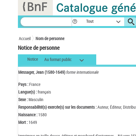
Panneau de gestion des cookies
Tout
Accueil
Nom de personne
Notice de personne
Notice
Au format public
Messager, Jean (1580-1649)
forme internationale
Pays :
France
Langue(s) :
français
Sexe :
Masculin
Responsabilité(s) exercée(s) sur les documents :
Auteur, Éditeur, Distribu
Naissance :
1580
Mort :
1649
Imprimeur en taille-douce, éditeur et marchand d'estampes. - Né vers 15