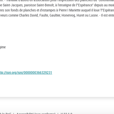
ue Saint-Jacques, paroisse Saint-Benoît, à l'enseigne de l'"Espérance" depuis au moin
res son fonds de planches et d'estampes à Pierre I Mariette auquel il loue 'l'"Espéran
aveurs comme Charles David, Faulte, Gaultier, Honervog, Huret ou Lasne. - Il est ente
égime
ttp://isni.org/isni/0000000366329231