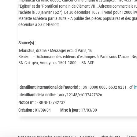
l'Eglise" et du "Pontifical romain de Clément VIII. Adresse commerciale r
l'achète le 30 janvier 1627). Le 30 décembre 1637, il vend pour 12000 liv
Mariette achètera par la suite. - A publié des pièces populaires et des gr
décembre à Saint-Benoît.
Source(s) :
Telaristus, drama / Messager excud.Paris, 16.
Bénézit . - Dictionnaire des éditeurs d'estampes à Paris sous l'Ancien R
BN Cat. gén, Anonymes 1501-1800 . - BN ASP
Identifiant international de l'autorité :
ISNI 0000 0003 6632 9231 , cf.
h
Identifiant de la notice :
ark:/12148/cb13742732n
Notice n° :
FRBNF13742732
Création :
01/09/04
Mise à jour :
17/03/30